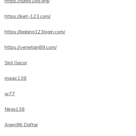
https://turbo188.org/
https://kiet-123.com/
https://ladang123login.com/
https://venetian89.com/
Slot Gacor
magic138
w77
Ninja138
Agen96 Daftar