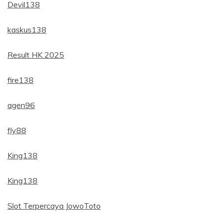
Devil138
kaskus138
Result HK 2025
fire138
agen96
fly88
King138
King138
Slot Terpercaya JowoToto