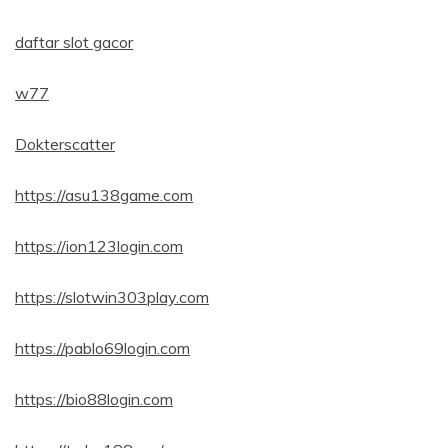
daftar slot gacor
w77
Dokterscatter
https://asu138game.com
https://ion123login.com
https://slotwin303play.com
https://pablo69login.com
https://bio88login.com