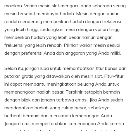
mainkan. Varian mesin slot mengacu pada seberapa sering
mesin tersebut membayar hadiah. Mesin dengan varian
rendah cenderung memberikan hadiah dengan frekuensi
yang lebih tinggi, sedangkan mesin dengan varian tinggi
memberikan hadiah yang lebih besar namun dengan
frekuensi yang lebih rendah. Pilihlah varian mesin sesuai
dengan preferensi Anda dan anggaran yang Anda miliki.
Selain itu, jangan lupa untuk memanfaatkan fitur bonus dan
putaran gratis yang ditawarkan oleh mesin slot. Fitur-fitur
ini dapat membantu meningkatkan peluang Anda untuk
memenangkan hadiah besar. Terakhir, tetaplah bermain
dengan bijak dan jangan terbawa emosi. Jika Anda sudah
mendapatkan hadiah yang cukup besar, sebaiknya
berhenti bermain dan menikmati kemenangan Anda.
Jangan terus mempertaruhkan kemenangan Anda karena