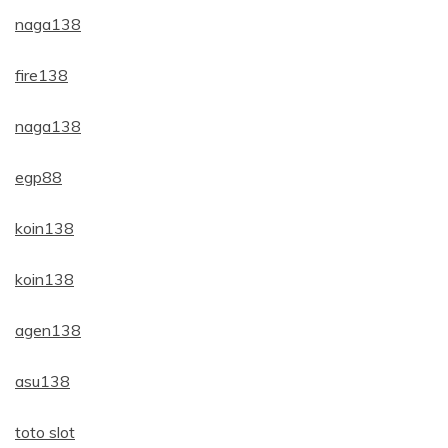
naga138
fire138
naga138
egp88
koin138
koin138
agen138
asu138
toto slot