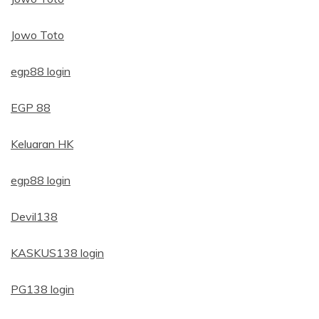
Jowo Toto
egp88 login
EGP 88
Keluaran HK
egp88 login
Devil138
KASKUS138 login
PG138 login