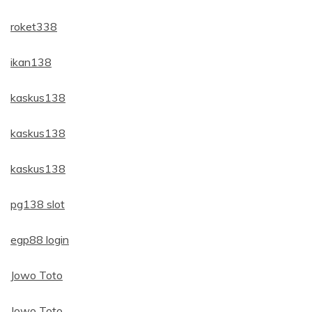
roket338
ikan138
kaskus138
kaskus138
kaskus138
pg138 slot
egp88 login
Jowo Toto
Jowo Toto