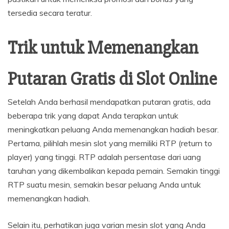
tersedia secara teratur.
Trik untuk Memenangkan
Putaran Gratis di Slot Online
Setelah Anda berhasil mendapatkan putaran gratis, ada
beberapa trik yang dapat Anda terapkan untuk
meningkatkan peluang Anda memenangkan hadiah besar.
Pertama, pilihlah mesin slot yang memiliki RTP (return to
player) yang tinggi. RTP adalah persentase dari uang
taruhan yang dikembalikan kepada pemain. Semakin tinggi
RTP suatu mesin, semakin besar peluang Anda untuk
memenangkan hadiah.
Selain itu, perhatikan juga varian mesin slot yang Anda