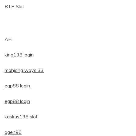
RTP Slot
APi
king138 login
mahjong ways 33
egp88 login
egp88 login
kaskus138 slot
agen96