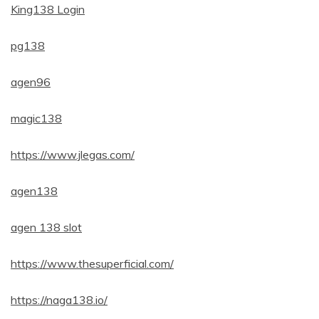
King138 Login
pg138
agen96
magic138
https://www.jlegas.com/
agen138
agen 138 slot
https://www.thesuperficial.com/
https://naga138.io/